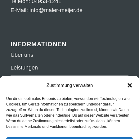
Telefon:
04953-1241
E-Mail:
info@maler-meijer.de
INFORMATIONEN
Über uns
Leistungen
Fachgeschäft
Zustimmung verwalten
Kontakt
Um dir ein optimales Erlebnis zu bieten, verwenden wir Technologien wie
Cookies, um Geräteinformationen zu speichern und/oder darauf
zuzugreifen. Wenn du diesen Technologien zustimmst, können wir Daten
wie das Surfverhalten oder eindeutige IDs auf dieser Website verarbeiten.
Wenn du deine Zustimmung nicht erteilst oder zurückziehst, können
RECHTLICHES
bestimmte Merkmale und Funktionen beeinträchtigt werden.
Datenschutzerklärung