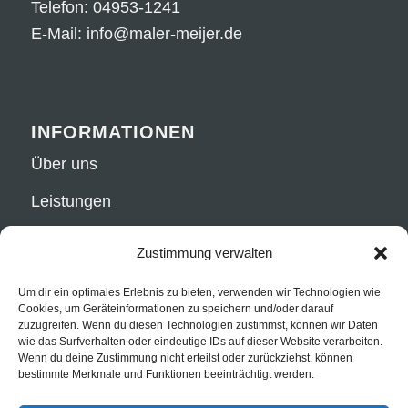
Telefon:
04953-1241
E-Mail:
info@maler-meijer.de
INFORMATIONEN
Über uns
Leistungen
Fachgeschäft
Zustimmung verwalten
Kontakt
Um dir ein optimales Erlebnis zu bieten, verwenden wir Technologien wie
Cookies, um Geräteinformationen zu speichern und/oder darauf
zuzugreifen. Wenn du diesen Technologien zustimmst, können wir Daten
wie das Surfverhalten oder eindeutige IDs auf dieser Website verarbeiten.
Wenn du deine Zustimmung nicht erteilst oder zurückziehst, können
RECHTLICHES
bestimmte Merkmale und Funktionen beeinträchtigt werden.
Datenschutzerklärung